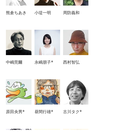
熊倉ちあき
小堤一明
周防義和
中嶋莞爾
永嶋朋子*
西村智弘
原田央男*
昼間行雄*
古川タク*