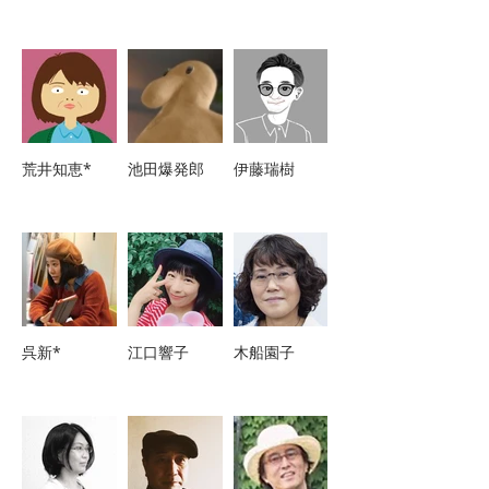
荒井知恵*
池田爆発郎
伊藤瑞樹
呉新*
江口響子
木船園子