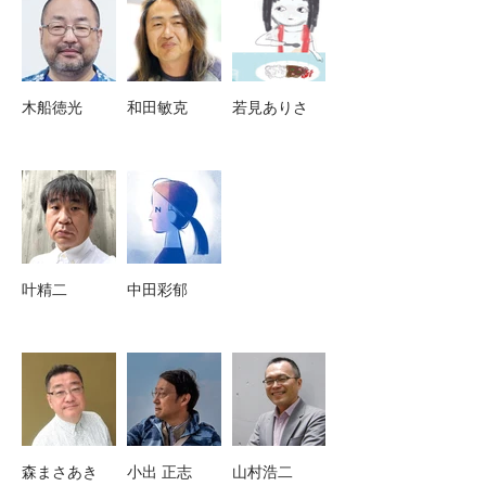
木船徳光
和田敏克
若見ありさ
叶精二
中田彩郁
森まさあき
小出 正志
山村浩二