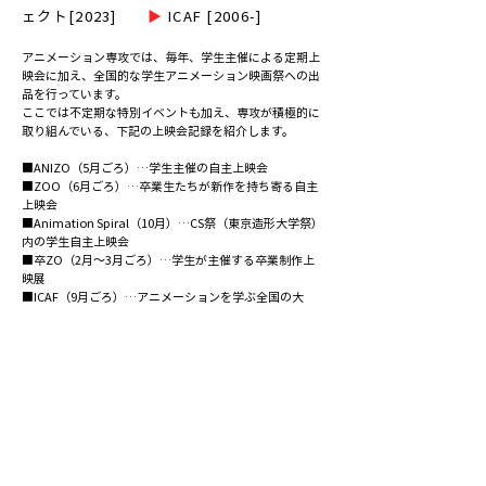
ェクト[2023]
▶
ICAF [2006-
]
アニメーション専攻では、毎年、学生主催による定期上
映会に加え、全国的な学生アニメーション映画祭への出
品を行っています。
ここでは不定期な特別イベントも加え、専攻が積極的に
取り組んでいる、下記の上映会記録を紹介します。
■ANIZO（5月ごろ）…学生主催の自主上映会
■ZOO（6月ごろ）…卒業生たちが新作を持ち寄る自主
上映会
■Animation Spiral（10月）…CS祭（東京造形大学祭）
内の学生自主上映会
■卒ZO（2月～3月ごろ）…学生が主催する卒業制作上
映展
■ICAF（9月ごろ）…アニメーションを学ぶ全国の大
学・専門学校が一堂に会し行う、国内最大規模の
学生ア
ニメーション映画祭
「インターカレッジ・アニメーショ
ン・フェスティバル」。
幹事校として運営に参加するほ
か、毎年40分の大学プログラムを出品
ニュース
このサイトについて
サイトポリシー