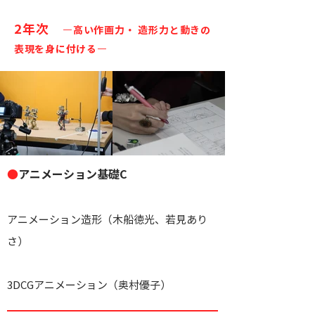
2年次
—高い作画力・ 造形力と動きの
表現を身に付ける—
●
アニメーション基礎C
​アニメーション造形（木船徳光、若見あり
さ）
3DCGアニメーション（
奥村優子）