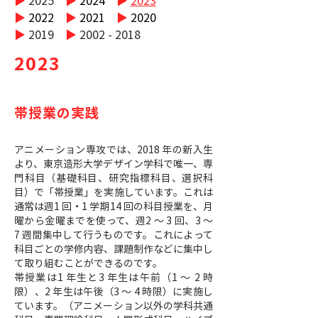
▶︎
2025
▶︎
2024
▶︎
2023
▶︎
2022
▶︎
2021
▶︎
2020
▶︎
2019
▶︎
2002 - 2018
2023
帯授業の実践
アニメーション専攻では、2018 年の新入生
より、東京造形大学デザイン学科で唯一、専
門科目（基礎科目、研究指標科目、選択科
目）で「帯授業」を実施しています。これは
通常は週1 回・1 学期14 回の科目授業を、月
曜から金曜までを使って、週2 ～ 3 回、3 ～
7 週間集中して行うものです。これによって
科目ごとの学修内容、課題制作などに集中し
て取り組むことができるのです。
帯授業は1 年生と3 年生は午前（1 〜 2 時
限）、2 年生は午後（3 〜 4 時限）に実施し
ています。（アニメーション以外の学科共通