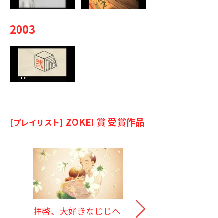
2003
ZOKEI 賞 受賞作品
[プレイリスト]
拝啓、大好きなじじへ
あたたかな、みず