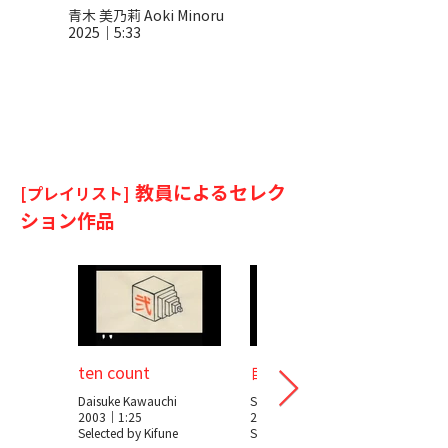
青木 美乃莉 Aoki Minoru
中村 美鈴 Nakamura Misuzu
2025｜5:33
2025｜5:37
教員によるセレク
[プレイリスト]
ション作品
ten count
自傷考
Daisuke Kawauchi
Saya Fukase
2003｜1:25
2003｜7:00
Selected by Kifune
Selected by Kifune