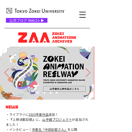
公式ブログ WebZo ▶
NEWS
・ライブラリに
2025年度作品
追加！
・『上映活動記録』に、
山手線プロジェクト
が追加され
ました！
・インタビュー｜
卒業生「中田彩郁さん」
を公開