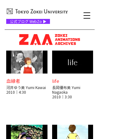
公式ブログ WebZo ▶
血縁者
life
河井ゆう美 Yumi Kawai
長岡優布美 Yumi
2010｜4:30
Nagaoka
2010｜3:30