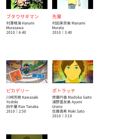
ブタウサギマン
先輩
村澤晴海 Harumi
村田茉奈美 Manami
Murasawa
Murata
2010｜6:40
2010｜3:40
ピカデリー
ポトラッチ
川﨑芳樹 Kawasaki
齊藤円香 Madoka Saito
Yoshiki
浦野亜友美 Ayumi
田中蘭 Ran Tanaka
Urano
2010｜2:50
佐藤真希 Maki Sato
2010｜3:10